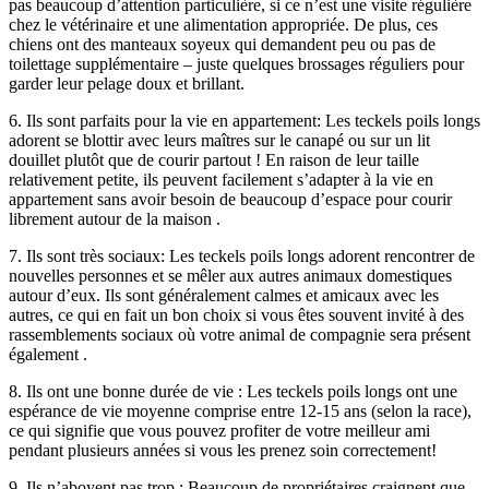
pas beaucoup d’attention particulière, si ce n’est une visite régulière
chez le vétérinaire et une alimentation appropriée. De plus, ces
chiens ont des manteaux soyeux qui demandent peu ou pas de
toilettage supplémentaire – juste quelques brossages réguliers pour
garder leur pelage doux et brillant.
6. Ils sont parfaits pour la vie en appartement: Les teckels poils longs
adorent se blottir avec leurs maîtres sur le canapé ou sur un lit
douillet plutôt que de courir partout ! En raison de leur taille
relativement petite, ils peuvent facilement s’adapter à la vie en
appartement sans avoir besoin de beaucoup d’espace pour courir
librement autour de la maison .
7. Ils sont très sociaux: Les teckels poils longs adorent rencontrer de
nouvelles personnes et se mêler aux autres animaux domestiques
autour d’eux. Ils sont généralement calmes et amicaux avec les
autres, ce qui en fait un bon choix si vous êtes souvent invité à des
rassemblements sociaux où votre animal de compagnie sera présent
également .
8. Ils ont une bonne durée de vie : Les teckels poils longs ont une
espérance de vie moyenne comprise entre 12-15 ans (selon la race),
ce qui signifie que vous pouvez profiter de votre meilleur ami
pendant plusieurs années si vous les prenez soin correctement!
9. Ils n’aboyent pas trop : Beaucoup de propriétaires craignent que