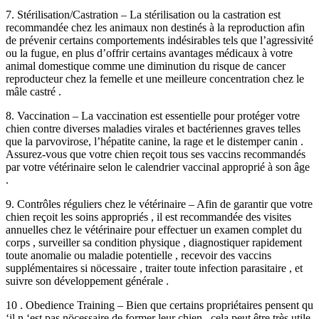
7. Stérilisation/Castration – La stérilisation ou la castration est
recommandée chez les animaux non destinés à la reproduction afin
de prévenir certains comportements indésirables tels que l’agressivité
ou la fugue, en plus d’offrir certains avantages médicaux à votre
animal domestique comme une diminution du risque de cancer
reproducteur chez la femelle et une meilleure concentration chez le
mâle castré .
8. Vaccination – La vaccination est essentielle pour protéger votre
chien contre diverses maladies virales et bactériennes graves telles
que la parvovirose, l’hépatite canine, la rage et le distemper canin .
Assurez-vous que votre chien reçoit tous ses vaccins recommandés
par votre vétérinaire selon le calendrier vaccinal approprié à son âge
.
9. Contrôles réguliers chez le vétérinaire – Afin de garantir que votre
chien reçoit les soins appropriés , il est recommandée des visites
annuelles chez le vétérinaire pour effectuer un examen complet du
corps , surveiller sa condition physique , diagnostiquer rapidement
toute anomalie ou maladie potentielle , recevoir des vaccins
supplémentaires si nöcessaire , traiter toute infection parasitaire , et
suivre son développement générale .
10 . Obedience Training – Bien que certains propriétaires pensent qu
‘il n ‘est pas nöcessaire de former leur chien , cela peut être très utile