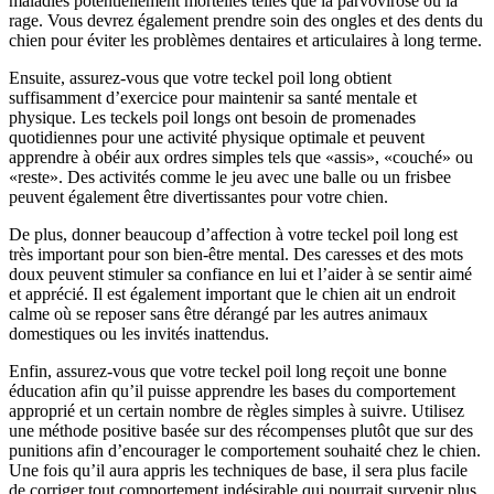
maladies potentiellement mortelles telles que la parvovirose ou la
rage. Vous devrez également prendre soin des ongles et des dents du
chien pour éviter les problèmes dentaires et articulaires à long terme.
Ensuite, assurez-vous que votre teckel poil long obtient
suffisamment d’exercice pour maintenir sa santé mentale et
physique. Les teckels poil longs ont besoin de promenades
quotidiennes pour une activité physique optimale et peuvent
apprendre à obéir aux ordres simples tels que «assis», «couché» ou
«reste». Des activités comme le jeu avec une balle ou un frisbee
peuvent également être divertissantes pour votre chien.
De plus, donner beaucoup d’affection à votre teckel poil long est
très important pour son bien-être mental. Des caresses et des mots
doux peuvent stimuler sa confiance en lui et l’aider à se sentir aimé
et apprécié. Il est également important que le chien ait un endroit
calme où se reposer sans être dérangé par les autres animaux
domestiques ou les invités inattendus.
Enfin, assurez-vous que votre teckel poil long reçoit une bonne
éducation afin qu’il puisse apprendre les bases du comportement
approprié et un certain nombre de règles simples à suivre. Utilisez
une méthode positive basée sur des récompenses plutôt que sur des
punitions afin d’encourager le comportement souhaité chez le chien.
Une fois qu’il aura appris les techniques de base, il sera plus facile
de corriger tout comportement indésirable qui pourrait survenir plus