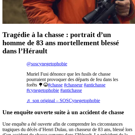
Tragédie à la chasse : portrait d’un
homme de 83 ans mortellement blessé
dans l’Hérault
@soscynegetophobie
Muriel Fusi dénonce que les fusils de chasse
pourraient provoquer des départs de feu dans les
forêts 🌳😂
#chasse
#chasseur
#antichasse
#cynegetophobie
#antichasse
♬ son original – SOSCynegetophobie
Une enquête ouverte suite à un accident de chasse
Une enquête a été ouverte afin de comprendre les circonstances
tragiques du décès d’Henri Dulau, un chasseur de 83 ans, blessé lors
d’un accident de chasse survenu dans l’Hérault. Le président de la